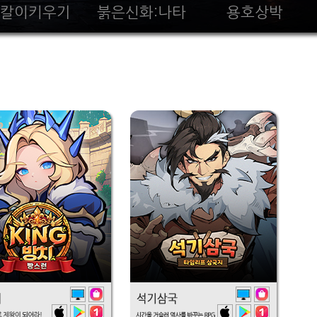
칼이키우기
붉은신화:나타
용호상박