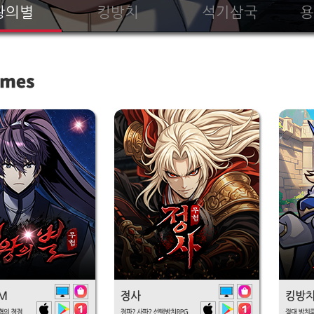
왕의별
킹방치
석기삼국
용