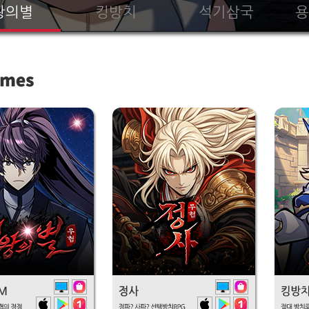
왕의별
킹방치
석기삼국
용