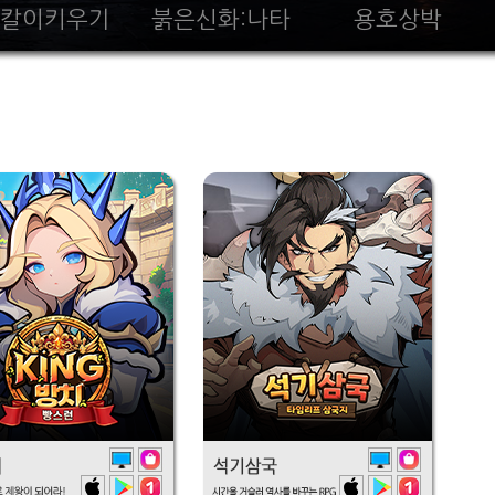
칼이키우기
붉은신화:나타
용호상박